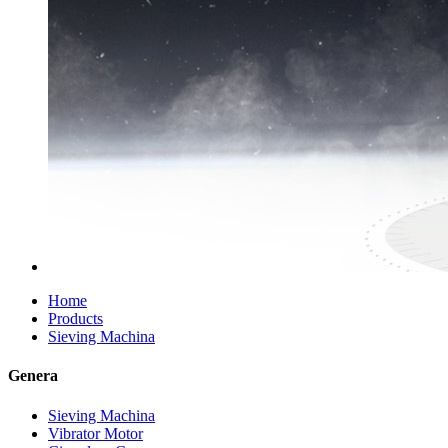
Home
Products
Sieving Machina
Genera
Sieving Machina
Vibrator Motor