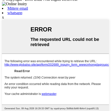
Mittere email
whatsapp
x