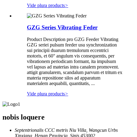
Vide plura products
>
GZG Series Vibrating Feder
Product Description pro GZG Feeder Vibrating
GZG seriei pulsum feeder usu synchronization
sui principii duarum tremulorum eccentrici
motoris, et 60° angulum vis consequentis, per
vibrationem periodicam formant, ita impulsum
vel lapsus ad materias intra canalem promovent.
attigit granularem, scandalum parvum et tritum ex
materia repositione silos ad apparatum
materialem aequabili, quantitatis, ...
Vide plura products
>
nobis loquere
Septentrionalis CCC metris Niu Villa, Wangcun Urbs
Xinxiang, Henan Provincia, Sinis 453002