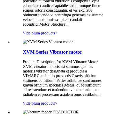
potentiae et fontem vibrationis componit.Copia
ecentricae caudices aptabiles ad utrumque finem
scapus rotoris constituuntur, et vis excitatio
obtinetur utendo vi centrifuga generata ex summa
velocitate rotationis scapi et scandali
eccentrici.Motor Structure ...
Vide plura products
>
XVM Series Vibrator motor
Product Description for XVM Vibrator Motor
XVM vibrator motoris est summus qualitas
motoris vibrator designata et producta a
VIMARC technicis provectis.Gravis officium
sustinens consilium: Partes adhibitae sunt omnes
gravia officium speciales gestus, quae sufficiunt
ad resistendum et tradendum vim excitationem
radialem et processum axialem onus vestibulum.
Vide plura products
>