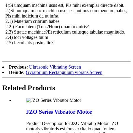
1)Si umquam machina usus est, Pls mihi exemplar directe dabit.
2.)Si numquam hac machina usus est aut nos commendare habes,
Pls mihi indicium da ut infra.
2.1) Materiam cribrum habes.
2.2.) Facultatem (Tons/Hour) quam requiris?
2.3) Stratae machinae?Et reticulum cuiusque tabulae magnitudo.
2.4) loci voltages tuum
2.5) Peculiaris postulatio?
Previous:
Ultrasonic Vibrating Screen
Deinde:
Gyratorium Rectangulum vibrans Screen
Related Products
JZO Series Vibrator Motor
Product Description for JZO Vibratio Motor JZO
motoris vibratoris est fons excitatio quae fontem