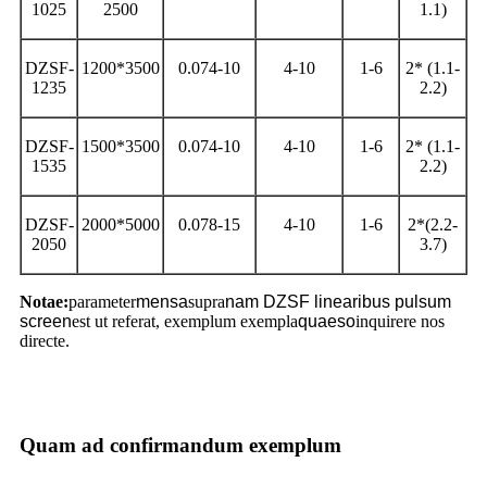
1025
2500
1.1)
DZSF-
1200*3500
0.074-10
4-10
1-6
2* (1.1-
1235
2.2)
DZSF-
1500*3500
0.074-10
4-10
1-6
2* (1.1-
1535
2.2)
DZSF-
2000*5000
0.078-15
4-10
1-6
2*(2.2-
2050
3.7)
Notae:
parameter
mensa
supra
nam DZSF linearibus pulsum
screen
est ut referat, exemplum exempla
quaeso
inquirere nos
directe.
Quam ad confirmandum exemplum