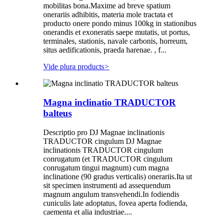
mobilitas bona.Maxime ad breve spatium
onerariis adhibitis, materia mole tractata et
producto onere pondo minus 100kg in stationibus
onerandis et exoneratis saepe mutatis, ut portus,
terminales, stationis, navale carbonis, horreum,
situs aedificationis, praeda harenae. , f...
Vide plura products
>
Magna inclinatio TRADUCTOR
balteus
Descriptio pro DJ Magnae inclinationis
TRADUCTOR cingulum DJ Magnae
inclinationis TRADUCTOR cingulum
conrugatum (et TRADUCTOR cingulum
conrugatum tingui magnum) cum magna
inclinatione (90 gradus verticalis) onerariis.Ita ut
sit specimen instrumenti ad assequendum
magnum angulum transvehendi.In fodiendis
cuniculis late adoptatus, fovea aperta fodienda,
caementa et alia industriae....