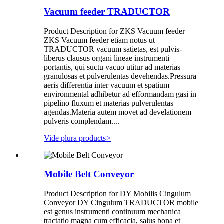
Vacuum feeder TRADUCTOR
Product Description for ZKS Vacuum feeder
ZKS Vacuum feeder etiam notus ut
TRADUCTOR vacuum satietas, est pulvis-
liberus clausus organi lineae instrumenti
portantis, qui suctu vacuo utitur ad materias
granulosas et pulverulentas devehendas.Pressura
aeris differentia inter vacuum et spatium
environmental adhibetur ad efformandam gasi in
pipelino fluxum et materias pulverulentas
agendas.Materia autem movet ad develationem
pulveris complendam....
Vide plura products
>
Mobile Belt Conveyor
Product Description for DY Mobilis Cingulum
Conveyor DY Cingulum TRADUCTOR mobile
est genus instrumenti continuum mechanica
tractatio magna cum efficacia, salus bona et