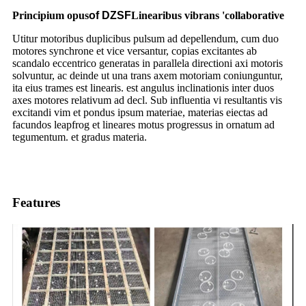
Principium opus
of DZSF
Linearibus vibrans 'collaborative
Utitur motoribus duplicibus pulsum ad depellendum, cum duo
motores synchrone et vice versantur, copias excitantes ab
scandalo eccentrico generatas in parallela directioni axi motoris
solvuntur, ac deinde ut una trans axem motoriam coniunguntur,
ita eius trames est linearis. est angulus inclinationis inter duos
axes motores relativum ad decl. Sub influentia vi resultantis vis
excitandi vim et pondus ipsum materiae, materias eiectas ad
facundos leapfrog et lineares motus progressus in ornatum ad
tegumentum. et gradus materia.
Features