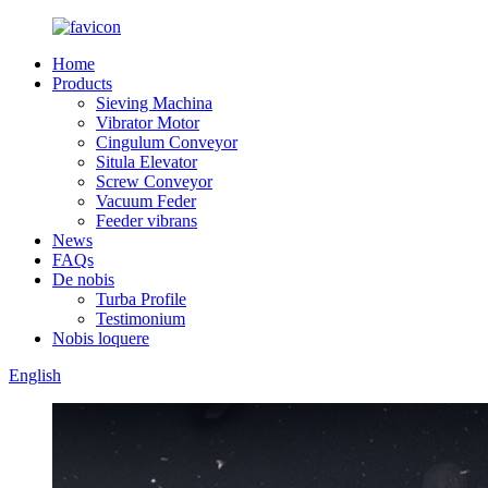
Home
Products
Sieving Machina
Vibrator Motor
Cingulum Conveyor
Situla Elevator
Screw Conveyor
Vacuum Feder
Feeder vibrans
News
FAQs
De nobis
Turba Profile
Testimonium
Nobis loquere
English