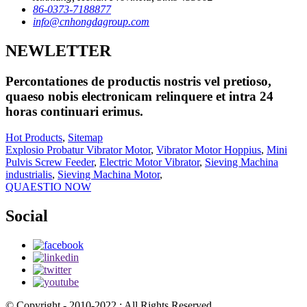
86-0373-7188877
info@cnhongdagroup.com
NEWLETTER
Percontationes de productis nostris vel pretioso,
quaeso nobis electronicam relinquere et intra 24
horas continuari erimus.
Hot Products
,
Sitemap
Explosio Probatur Vibrator Motor
,
Vibrator Motor Hoppius
,
Mini
Pulvis Screw Feeder
,
Electric Motor Vibrator
,
Sieving Machina
industrialis
,
Sieving Machina Motor
,
QUAESTIO NOW
Social
© Copyright - 2010-2022 : All Rights Reserved.